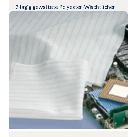
2-lagig gewattete Polyester-Wischtücher
mit versiegelten Rändern
Empfohlen für Umgebungen der ISO-Klassen 3-
8
Randversiegeltes Wischtuch mit der höchsten
verfügbaren Sorptionsfähigkeit
Sehr niedrige Partikel- und Fasermengen
Produkt anzeigen