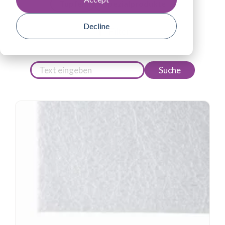
Tupfer
Spezialprodukte
Decline
Filter
Suche