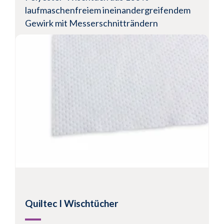
laufmaschenfreiem ineinandergreifendem
Gewirk mit Messerschnitträndern
Empfohlen für Umgebungen der ISO-Klassen 5-
8
Gewirktes, gewaschenes 100-%iges
Polyestergewebe für extrem niedrige Partikel-
und Faserkonzentrationen
Der weiche Rand ist ideal für den Einsatz auf
kratzanfälligen Oberflächen
Produkt anzeigen
Quiltec I Wischtücher