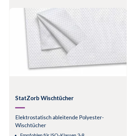
Polynit Z Wischtücher
Elektrostatisch ableitende Polyester-
Wischtücher
Empfohlen für Umgebungen der ISO-Klassen 3-
8
Polyestergewebe ist extrem arm an Partikeln
und extrahierbaren Stoffen
Ineinandergreifenden Gewirk, das ein
unidirektionales leitfähiges Muster aufweist.
StatZorb Wischtücher
Produkt anzeigen
Elektrostatisch ableitende Polyester-
Wischtücher
Empfohlen für ISO-Klassen 3-8