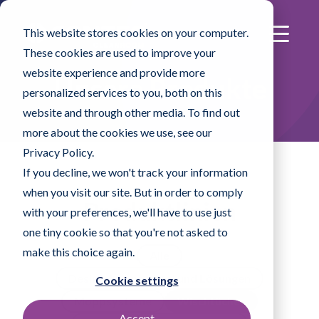
This website stores cookies on your computer.
These cookies are used to improve your
website experience and provide more
Unsere Produkte
personalized services to you, both on this
website and through other media. To find out
more about the cookies we use, see our
Privacy Policy.
If you decline, we won't track your information
when you visit our site. But in order to comply
Produktlinien
with your preferences, we'll have to use just
one tiny cookie so that you're not asked to
make this choice again.
Alle
Desinfektionsmittel und Lösungen
Cookie settings
Moppsysteme
Wischtücher
Accept