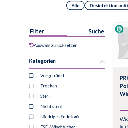
Alle
Desinfektionsmit
Filter
Suche
Auswahl zurücksetzen
Kategorien
Vorgetränkt
PR
Pol
Trocken
Wi
Steril
Nicht steril
Niedriges Endotoxin
Wis
lau
ESD-Wischtücher