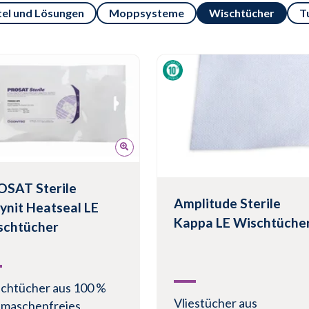
tel und Lösungen
Moppsysteme
Wischtücher
T
OSAT Sterile
Amplitude Sterile
ynit Heatseal LE
Kappa LE Wischtüche
schtücher
chtücher aus 100 %
Vliestücher aus
fmaschenfreies,