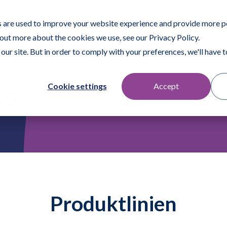
ter
 are used to improve your website experience and provide more p
 out more about the cookies we use, see our Privacy Policy.
our site. But in order to comply with your preferences, we'll have to
rodukte
Anwendungen
Ressourcen
Über Contec
Repräsen
Cookie settings
Accept
te
Produktlinien