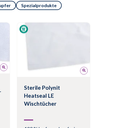
upfer
Spezialprodukte
Sterile Polynit
r
Heatseal LE
Wischtücher