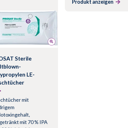
Produkt anzeigen
dukt anzeigen
OSAT Sterile
ltblown-
ypropylen LE-
schtücher
chtücher mit
drigem
otoxingehalt,
getränkt mit 70 % IPA