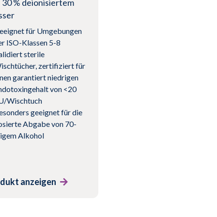
 30 % deionisiertem
sser
eeignet für Umgebungen
er ISO-Klassen 5-8
lidiert sterile
schtücher, zertifiziert für
inen garantiert niedrigen
ndotoxingehalt von <20
U/Wischtuch
esonders geeignet für die
osierte Abgabe von 70-
igem Alkohol
dukt anzeigen