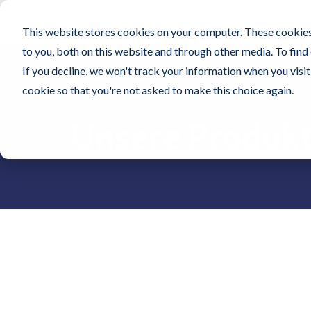
Startseite
Zertifikate
Sicherheitsdatenblät
This website stores cookies on your computer. These cookies
to you, both on this website and through other media. To find
If you decline, we won't track your information when you visit 
P
cookie so that you're not asked to make this choice again.
Unsere Produk