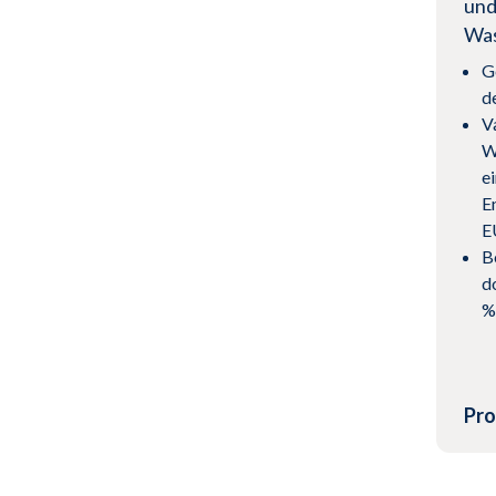
und
Wa
G
d
Va
Wi
e
E
E
B
d
%
Pro