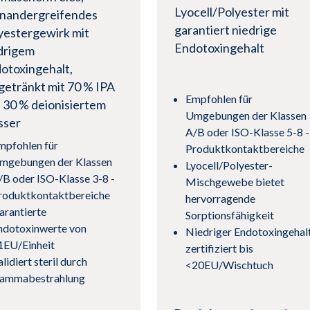
Lyocell/Polyester mit
inandergreifendes
garantiert niedrige
yestergewirk mit
Endotoxingehalt
drigem
otoxingehalt,
getränkt mit 70 % IPA
Empfohlen für
 30 % deionisiertem
Umgebungen der Klassen
sser
A/B oder ISO-Klasse 5-8 -
mpfohlen für
Produktkontaktbereiche
mgebungen der Klassen
Lyocell/Polyester-
/B oder ISO-Klasse 3-8 -
Mischgewebe bietet
roduktkontaktbereiche
hervorragende
arantierte
Sorptionsfähigkeit
ndotoxinwerte von
Niedriger Endotoxingehal
1EU/Einheit
zertifiziert bis
lidiert steril durch
<20EU/Wischtuch
ammabestrahlung