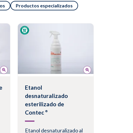
los
Productos especializados
e
Etanol
desnaturalizado
esterilizado de
Contec
®
Etanol desnaturalizado al