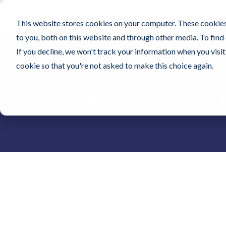
Página de inicio
Certificados
Fichas de dat
This website stores cookies on your computer. These cookies
to you, both on this website and through other media. To find
If you decline, we won't track your information when you visit 
Produ
cookie so that you're not asked to make this choice again.
Nuestros produ