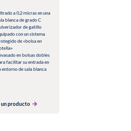
iltrado a 0,2 micras en una
ala blanca de grado C
ulverizador de gatillo
quipado con un sistema
rotegido de «bolsa en
otella»
nvasado en bolsas dobles
ra facilitar su entrada en
n entorno de sala blanca
 un producto