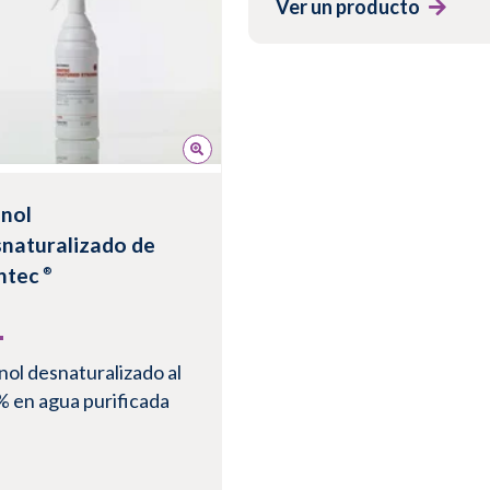
Ver un producto
 un producto
nol
naturalizado de
ntec
®
nol desnaturalizado al
% en agua purificada