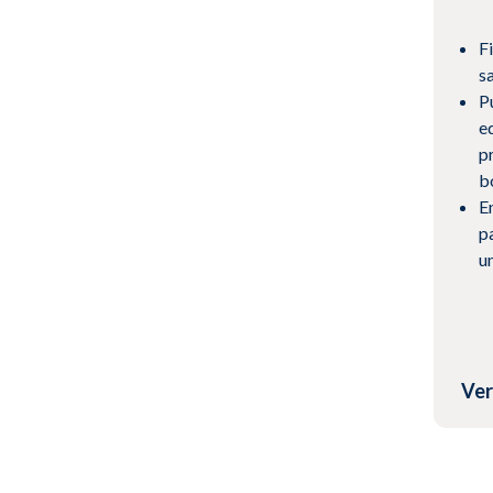
F
s
P
e
p
b
E
pa
u
Ver