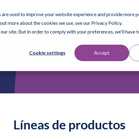
os de seguridad
 are used to improve your website experience and provide more p
 out more about the cookies we use, see our Privacy Policy.
our site. But in order to comply with your preferences, we'll have to
ctos
Aplicaciones
Recursos
Acerca de Contec
Representan
Cookie settings
Accept
ctos
Líneas de productos