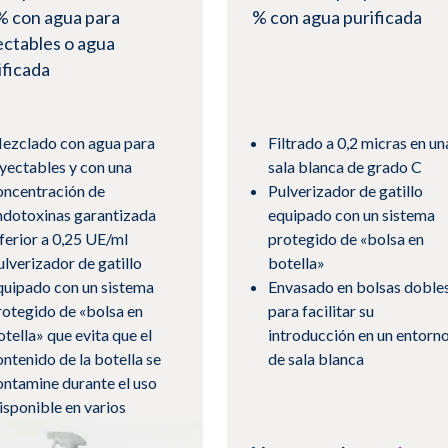
% con agua para
% con agua purificada
ectables o agua
ificada
ezclado con agua para
Filtrado a 0,2 micras en un
nyectables y con una
sala blanca de grado C
oncentración de
Pulverizador de gatillo
ndotoxinas garantizada
equipado con un sistema
nferior a 0,25 UE/ml
protegido de «bolsa en
ulverizador de gatillo
botella»
quipado con un sistema
Envasado en bolsas doble
rotegido de «bolsa en
para facilitar su
otella» que evita que el
introducción en un entorn
ontenido de la botella se
de sala blanca
ontamine durante el uso
isponible en varios
ormatos