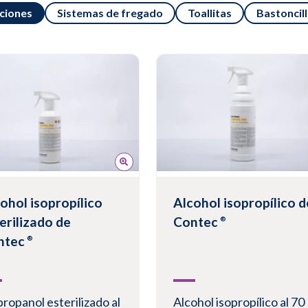
uciones
Sistemas de fregado
Toallitas
Bastoncil
ohol isopropílico
Alcohol isopropílico d
erilizado de
Contec
®
ntec
®
propanol esterilizado al
Alcohol isopropílico al 70