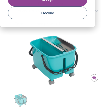
Pagina iniziale
Prodotti
Sistemi di pulizia
Bucket and trolley systems
Secchio a doppia vasca
Decline
Torna all'elenco prodotti