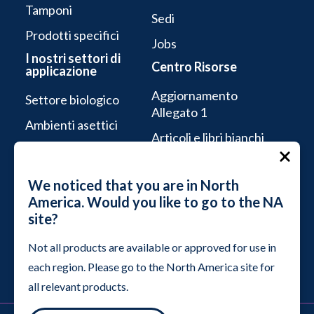
Tamponi
Sedi
Prodotti specifici
Jobs
I nostri settori di
Centro Risorse
applicazione
Aggiornamento
Settore biologico
Allegato 1
Ambienti asettici
Articoli e libri bianchi
Microelettronica e
Brochure
semiconduttori
We noticed that you are in North
Sostenibilità
Camere bianche
America. Would you like to go to the NA
industriali
Assistenza tecnica
site?
Videoteca
Not all products are available or approved for use in
Webinar
each region. Please go to the North America site for
all relevant products.