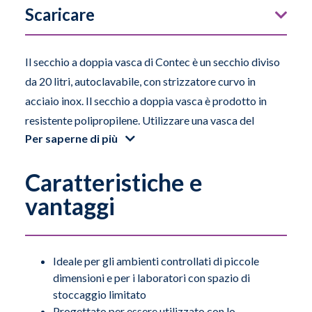
Scaricare
Il secchio a doppia vasca di Contec è un secchio diviso
da 20 litri, autoclavabile, con strizzatore curvo in
acciaio inox. Il secchio a doppia vasca è prodotto in
resistente polipropilene. Utilizzare una vasca del
Per saperne di più
secchio per le soluzioni detergenti e disinfettanti pulite
e l'altra per i rifiuti. Per una maggiore mobilità, è dotato
Caratteristiche e
di 4 rotelle.
vantaggi
*Le rotelle non sono autoclavabili.
Ideale per gli ambienti controllati di piccole
dimensioni e per i laboratori con spazio di
stoccaggio limitato
Progettato per essere utilizzato con lo