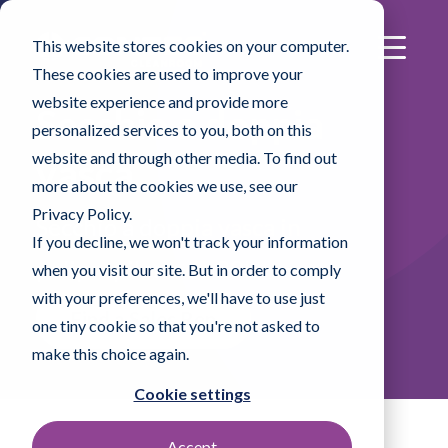
This website stores cookies on your computer.
These cookies are used to improve your
website experience and provide more
Secchio a doppia
personalized services to you, both on this
website and through other media. To find out
vasca
more about the cookies we use, see our
Privacy Policy.
Secchio a doppia vasca in
If you decline, we won't track your information
polipropilene da 20L
when you visit our site. But in order to comply
with your preferences, we'll have to use just
Find a Sales Rep
one tiny cookie so that you're not asked to
make this choice again.
Cookie settings
Accept