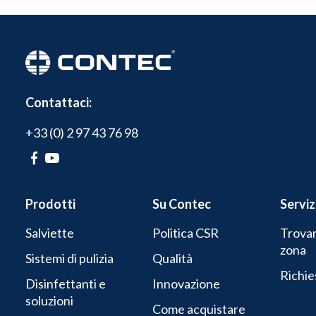
Contattaci:
+33 (0) 2 97 43 76 98
Prodotti
Su Contec
Serviz
Salviette
Politica CSR
Trovar
zona
Sistemi di pulizia
Qualità
Richie
Disinfettanti e
Innovazione
soluzioni
Come acquistare