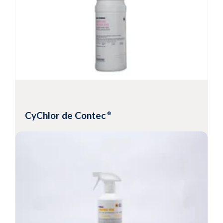
CyChlor esterilizado de Contec
®
Ácido hipocloroso estabilizado con agua
purificada
Eficacia de amplio espectro en 3 minutos
Filtrado a 0,2 micras
Diseñado para uso diario
CyChlor de Contec
®
Ver un producto
Ácido hipocloroso estabilizado con agua
purificada
Eficacia de amplio espectro en 3 minutos
Diseñado para uso diario
Disponible en versión esterilizada y filtrada