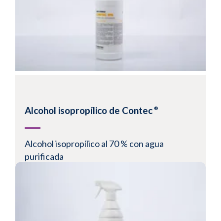
uso
Disponible en varios formatos
Ver un producto
Alcohol isopropílico de Contec
®
Alcohol isopropílico al 70 % con agua
purificada
Filtrado a 0,2 micras en una sala blanca de grado
C
Pulverizador de gatillo equipado con un sistema
protegido de «bolsa en botella»
Envasado en bolsas dobles para facilitar su