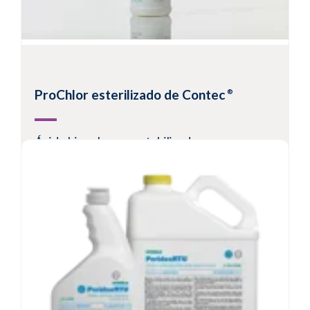
ProChlor esterilizado de Contec
®
Ácido hipocloroso estabilizado con agua
purificada
Esporicida de acción rápida con un tiempo de
contacto de 1 minuto
Disponible esterilizado y filtrado
Fabricado en sala blanca y envasado en doble
bolsa
Ver un producto