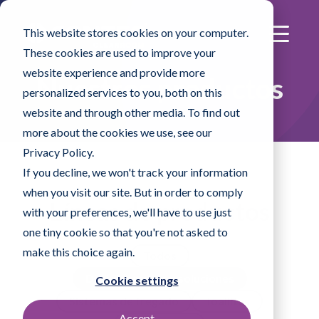
This website stores cookies on your computer.
These cookies are used to improve your
website experience and provide more
Nuestros productos
personalized services to you, both on this
website and through other media. To find out
more about the cookies we use, see our
Privacy Policy.
If you decline, we won't track your information
when you visit our site. But in order to comply
Líneas de productos
with your preferences, we'll have to use just
one tiny cookie so that you're not asked to
make this choice again.
Todos
Desinfectantes y soluciones
Cookie settings
Sistemas de fregado
Toallitas
Accept