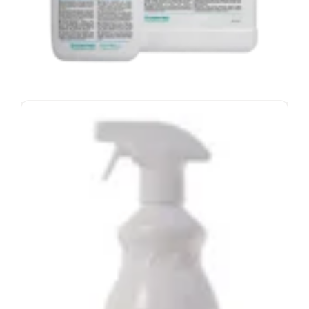
PeridoxRTU esterilizado de Contec
®
Peróxido de hidrógeno y ácido peracético
Esporicida de acción rápida con un tiempo de
contacto de 3 minutos
Excelente compatibilidad de materiales
Esterilización validada, ideal para salas blancas
de grado A y B