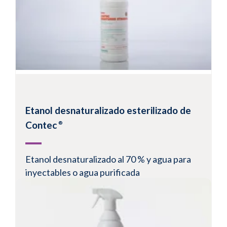
introducción en un entorno de sala blanca
Ver un producto
Etanol desnaturalizado esterilizado de
Contec
®
Etanol desnaturalizado al 70 % y agua para
inyectables o agua purificada
Mezclado con agua para inyectables con una
concentración de endotoxinas garantizado
inferior a 0,25 UE/ml
Pulverizador de gatillo equipado con un sistema