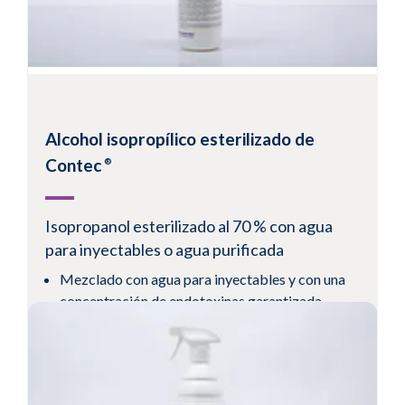
Ver un producto
Alcohol isopropílico esterilizado de
Contec
®
Isopropanol esterilizado al 70 % con agua
para inyectables o agua purificada
Mezclado con agua para inyectables y con una
concentración de endotoxinas garantizada
inferior a 0,25 UE/ml
Pulverizador de gatillo equipado con un sistema
protegido de «bolsa en botella» que evita que el
contenido de la botella se contamine durante el