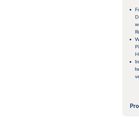
F
D
w
R
W
P
H
I
h
v
Pro