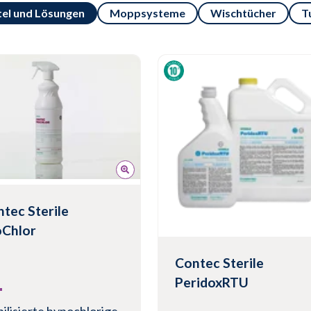
tel und Lösungen
Moppsysteme
Wischtücher
T
tec Sterile
oChlor
Contec Sterile
PeridoxRTU