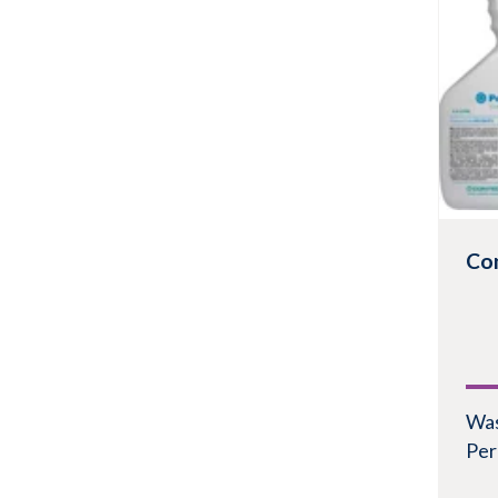
Pro
Co
Was
Per