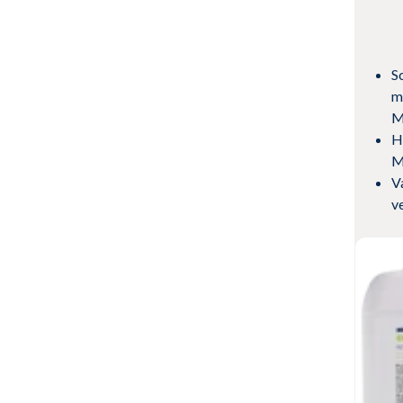
S
m
M
H
M
Va
v
Pro