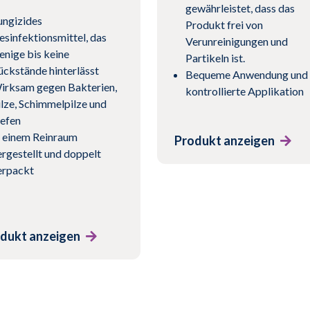
gewährleistet, dass das
ungizides
Produkt frei von
esinfektionsmittel, das
Verunreinigungen und
enige bis keine
Partikeln ist.
ückstände hinterlässt
Bequeme Anwendung und
irksam gegen Bakterien,
kontrollierte Applikation
ilze, Schimmelpilze und
efen
n einem Reinraum
Produkt anzeigen
ergestellt und doppelt
erpackt
dukt anzeigen