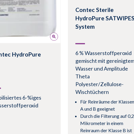
Contec Sterile
HydroPure SATWIPE
System
6 % Wasserstoffperoxid
ntec HydroPure
gemischt mit gereinigte
Wasser und Amplitude
Theta
Polyester/Zellulose-
Wischtüchern
bilisiertes 6-%iges
Für Reinräume der Klasse
serstoffperoxid
A und B geeignet
Durch die Filterung auf 0,2
Mikrometer in einem
Reinraum der Klasse B ist