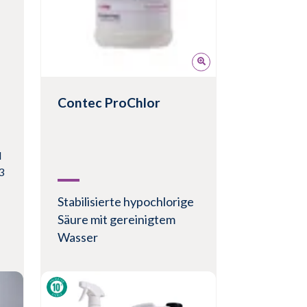
Contec ProChlor
d
3
Stabilisierte hypochlorige
Säure mit gereinigtem
Wasser
Schnell wirkendes Sporizid