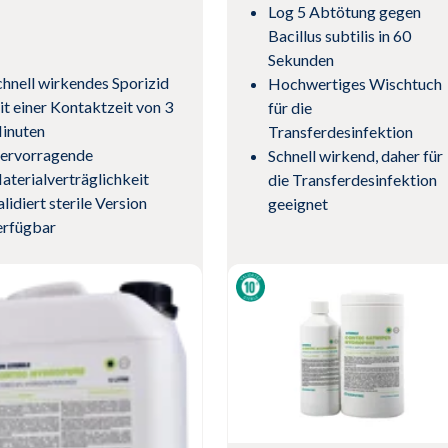
Log 5 Abtötung gegen
Bacillus subtilis in 60
Sekunden
chnell wirkendes Sporizid
Hochwertiges Wischtuch
it einer Kontaktzeit von 3
für die
inuten
Transferdesinfektion
ervorragende
Schnell wirkend, daher für
aterialverträglichkeit
die Transferdesinfektion
lidiert sterile Version
geeignet
erfügbar
Produkt anzeigen
dukt anzeigen