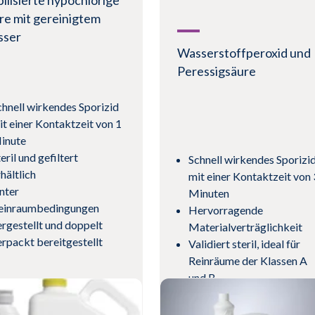
bilisierte hypochlorige
re mit gereinigtem
sser
Wasserstoffperoxid und
Peressigsäure
chnell wirkendes Sporizid
it einer Kontaktzeit von 1
inute
eril und gefiltert
Schnell wirkendes Sporizi
hältlich
mit einer Kontaktzeit von 
nter
Minuten
einraumbedingungen
Hervorragende
ergestellt und doppelt
Materialverträglichkeit
erpackt bereitgestellt
Validiert steril, ideal für
Reinräume der Klassen A
und B