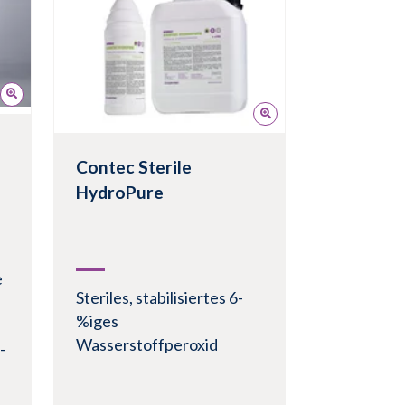
mit einer Kontaktzeit von 1
Minute
0,2 Mikrometer gefiltert
und unter
Reinraumbedingungen der
Klasse B gefüllt
Doppelt verpackt zur
Contec Sterile
einfachen Überbringung in
HydroPure
Reinraumumgebungen
e
Produkt anzeigen
Steriles, stabilisiertes 6-
%iges
Wasserstoffperoxid
-