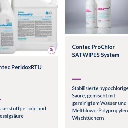
dukt anzeigen
Produkt anzeigen
Contec ProChlor
SATWIPES System
ntec PeridoxRTU
Stabilisierte hypochlorig
Säure, gemischt mit
gereinigtem Wasser und
serstoffperoxid und
Meltblown-Polypropylen
essigsäure
Wischtüchern