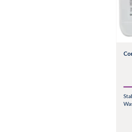
Co
Sta
Was