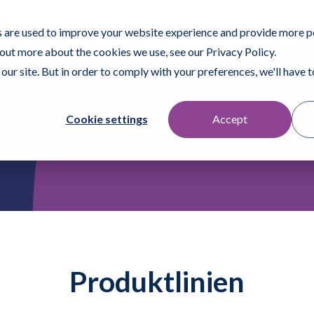
ter
 are used to improve your website experience and provide more p
 out more about the cookies we use, see our Privacy Policy.
our site. But in order to comply with your preferences, we'll have to
rodukte
Anwendungen
Ressourcen
Über Contec
Repräsen
Cookie settings
Accept
te
Produktlinien