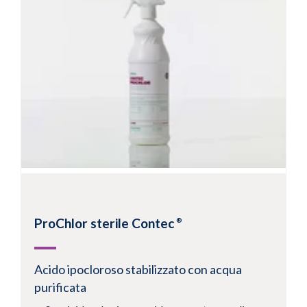
QuickTask ReFIBE Mop
100% recycled 2-ply polyester around a
recycled polyester core
Made from recycled plastic bottles diverting
waste from landfill
Knitted 100% polyester fabric for extremely
low levels of particles and fibres
Available validated sterile
Visualizza prodotto
ProChlor sterile Contec
®
Acido ipocloroso stabilizzato con acqua
purificata