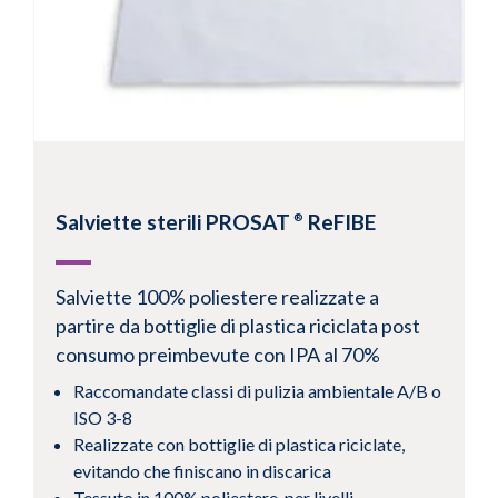
Visualizza prodotto
Salviette sterili PROSAT
ReFIBE
®
Salviette 100% poliestere realizzate a
partire da bottiglie di plastica riciclata post
consumo preimbevute con IPA al 70%
1
2
3
4
5
6
...
12
Successivo
Raccomandate classi di pulizia ambientale A/B o
ISO 3-8
Realizzate con bottiglie di plastica riciclate,
evitando che finiscano in discarica
Tessuto in 100% poliestere, per livelli