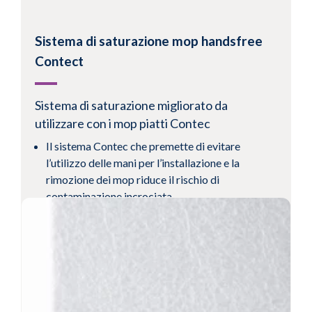
Sistema di saturazione mop handsfree
Contect
Sistema di saturazione migliorato da
utilizzare con i mop piatti Contec
Il sistema Contec che premette di evitare
l’utilizzo delle mani per l’installazione e la
rimozione dei mop riduce il rischio di
contaminazione incrociata
Il diffusore in acciaio inox e il telaio ad "A"
consentono di presaturare i mop prima
dell’introduzione in camera bianca
I mop rivestiti in 100% poliestere a doppio
strato sono altamente assorbenti e con bassi
livelli di particelle e fibre