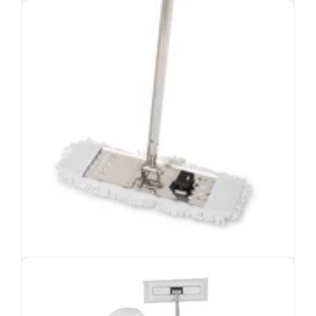
Pi
Salviette sterili in microfibra preimbevute
con IPA al 70% e acqua deionizzata al 30%
Raccomandate per classi di pulizia ambientale
A/B e ISO 5-8
Pesante microfibra non tessuta per una
maggiore copertura di superficie
Altamente indicate per catturare particelle e
contaminazioni
Visualizza prodotto
Sistema di pulizia QuickTask