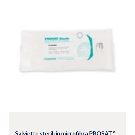
bassi livelli di particelle e fibre
Disponibili in versione sterile e non sterile
Visualizza prodotto
Salviette sterili in microfibra PROSAT
®