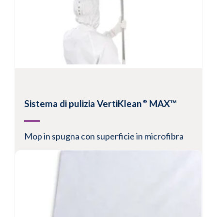
Gamma mop piatti e componenti strutturali
Mop disponibili in vari tessuti
Mop compatibili con un'ampia gamma di
prodotti chimici e disinfettanti
Versione sterile e non sterile disponibile
Visualizza prodotto
Sistema di pulizia VertiKlean
MAX™
®
Mop in spugna con superficie in microfibra
Il taglio laser sigilla i bordi della schiuma e del
poliestere, riducendo la possibilità di
contaminazione da fibre e particelle
Disponibile con bordo sigillato
Disponibile convalidato sterile