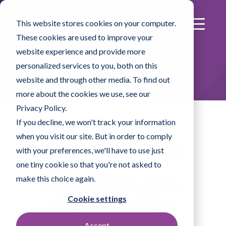
This website stores cookies on your computer.
These cookies are used to improve your
website experience and provide more
I nostri prodotti
personalized services to you, both on this
website and through other media. To find out
more about the cookies we use, see our
Privacy Policy.
If you decline, we won't track your information
when you visit our site. But in order to comply
Linee di prodotto
with your preferences, we'll have to use just
one tiny cookie so that you're not asked to
make this choice again.
Tutti
Disinfettanti e soluzioni
Sistemi di pulizia
Salviette
Cookie settings
Tamponi
Prodotti specifici
Accept