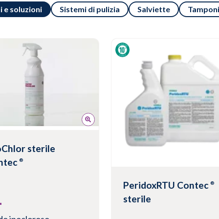
i e soluzioni
Sistemi di pulizia
Salviette
Tampon
Chlor sterile
ntec
®
PeridoxRTU Contec
®
sterile