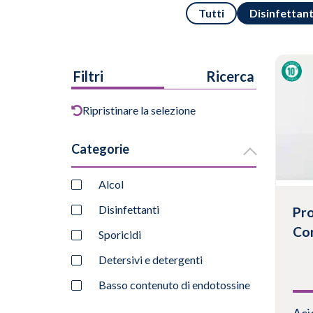
Tutti
Disinfettant
Filtri
Ricerca
Ripristinare la selezione
Categorie
Alcol
Disinfettanti
Pro
Co
Sporicidi
Detersivi e detergenti
Basso contenuto di endotossine