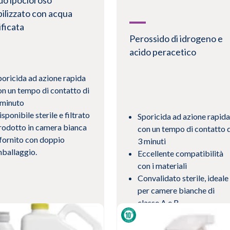
do ipocloroso
bilizzato con acqua
ificata
Perossido di idrogeno e
acido peracetico
poricida ad azione rapida
on un tempo di contatto di
 minuto
sponibile sterile e filtrato
Sporicida ad azione rapida
rodotto in camera bianca
con un tempo di contatto d
 fornito con doppio
3 minuti
mballaggio.
Eccellente compatibilità
con i materiali
Convalidato sterile, ideale
per camere bianche di
classe A e B