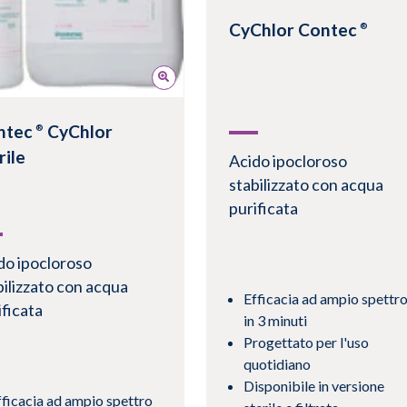
CyChlor Contec
®
Visualizza prodotto
ntec
CyChlor
®
rile
Acido ipocloroso
stabilizzato con acqua
purificata
do ipocloroso
bilizzato con acqua
Efficacia ad ampio spettr
ificata
in 3 minuti
Progettato per l'uso
quotidiano
Disponibile in versione
fficacia ad ampio spettro