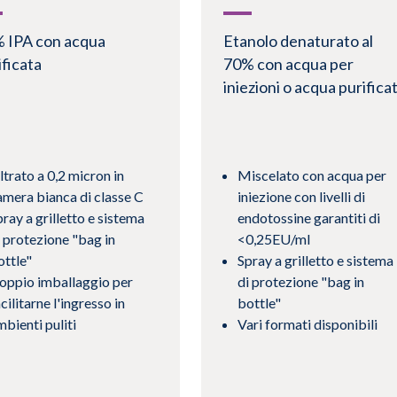
 IPA con acqua
Etanolo denaturato al
ificata
70% con acqua per
iniezioni o acqua purifica
ltrato a 0,2 micron in
Miscelato con acqua per
amera bianca di classe C
iniezione con livelli di
ray a grilletto e sistema
endotossine garantiti di
i protezione "bag in
<0,25EU/ml
ottle"
Spray a grilletto e sistema
oppio imballaggio per
di protezione "bag in
cilitarne l'ingresso in
bottle"
mbienti puliti
Vari formati disponibili