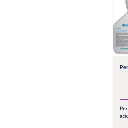
Vis
Pe
Per
aci