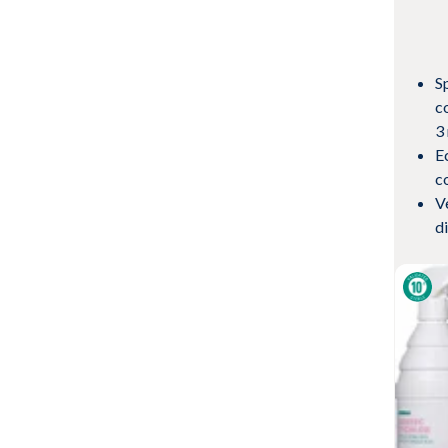
S
c
3
E
co
V
d
Vis