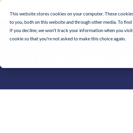
Pagina iniziale
Certificati
Schede di dati di
This website stores cookies on your computer. These cookies
to you, both on this website and through other media. To find
If you decline, we won't track your information when you visit 
Pro
cookie so that you're not asked to make this choice again.
I nostri prodott