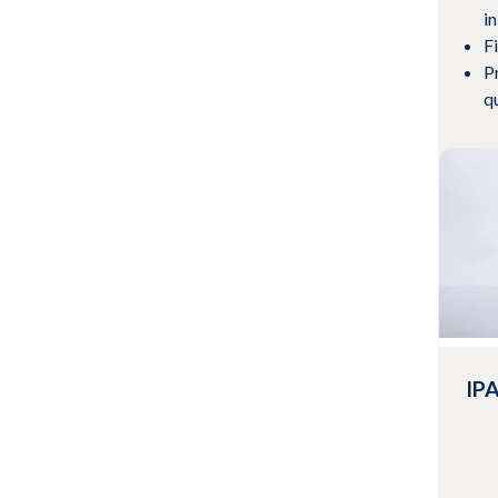
in
F
P
q
Vis
IP