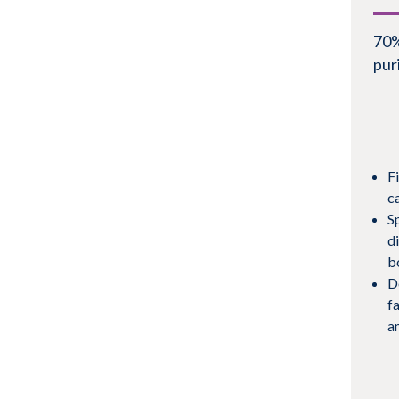
70%
pur
Fi
c
Sp
d
b
D
fa
a