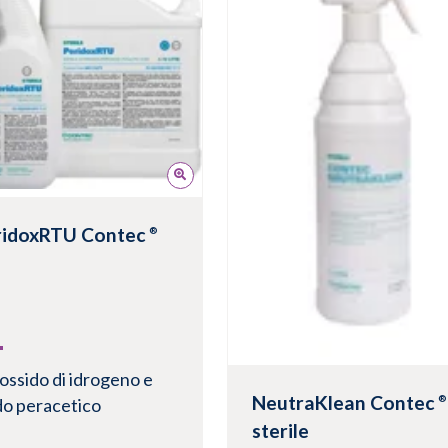
ualizza prodotto
Visualizza prodotto
ridoxRTU Contec
®
ossido di idrogeno e
NeutraKlean Contec
®
do peracetico
sterile