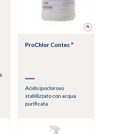
ProChlor Contec
®
i
Acido ipocloroso
stabilizzato con acqua
purificata
Sporicida ad azione rapida