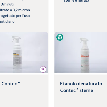
sterile e filtrata
 3 minuti
iltrato a 0,2 micron
rogettato per l'uso
uotidiano
Visualizza prodotto
ualizza prodotto
A Contec
Etanolo denaturato
®
Contec
sterile
®