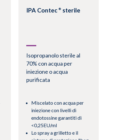
IPA Contec
sterile
®
Isopropanolo sterile al
70% con acqua per
iniezione o acqua
purificata
o
Miscelato con acqua per
iniezione con livelli di
endotossine garantiti di
<0,25EU/ml
Lo spray a grilletto e il