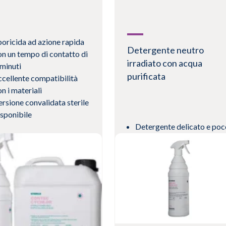
poricida ad azione rapida
Detergente neutro
on un tempo di contatto di
irradiato con acqua
 minuti
purificata
ccellente compatibilità
n i materiali
ersione convalidata sterile
isponibile
Detergente delicato e poc
schiumogeno
Ideale per operazioni di
pulizia di basso livello in
camere bianche nel settor
biologico
ualizza prodotto
Spay a grilletto in sistema 
protezione "bag in bottle"