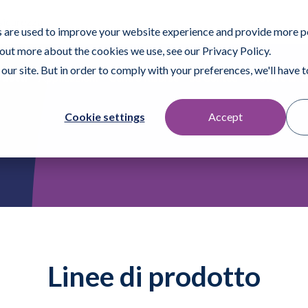
 sicurezza
 are used to improve your website experience and provide more p
 out more about the cookies we use, see our Privacy Policy.
our site. But in order to comply with your preferences, we'll have to
dotti
Applicazioni
Centro Risorse
Su Contec
Trovare un a
Cookie settings
Accept
i
Linee di prodotto