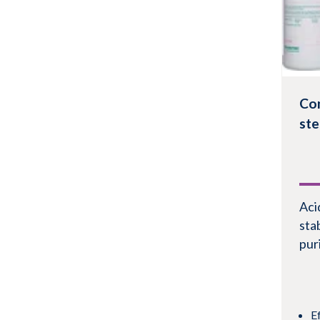
Co
ste
Aci
sta
pur
E