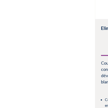
Eli
Cou
con
dév
bla
C
e