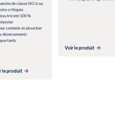
lanche de classe ISO 6 ou
oins critiques
issu tricoté 100 %
olyester
our contenir et absorber
es déversements
mportants
Voir le produit
r le produit