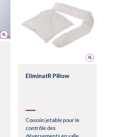
Voir le produit
EliminatR Pillow
Coussin jetable pour le
contrôle des
déversements en salle