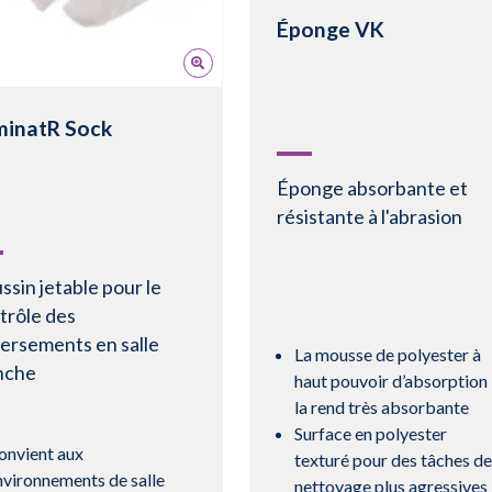
Éponge VK
minatR Sock
Éponge absorbante et
résistante à l'abrasion
ssin jetable pour le
trôle des
ersements en salle
La mousse de polyester à
nche
haut pouvoir d’absorption
la rend très absorbante
Surface en polyester
onvient aux
texturé pour des tâches de
nvironnements de salle
nettoyage plus agressives