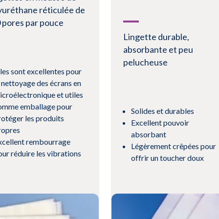
yuréthane réticulée de
 pores par pouce
Lingette durable,
absorbante et peu
pelucheuse
lles sont excellentes pour
e nettoyage des écrans en
icroélectronique et utiles
omme emballage pour
Solides et durables
rotéger les produits
Excellent pouvoir
ropres
absorbant
xcellent rembourrage
Légèrement crêpées pour
our réduire les vibrations
offrir un toucher doux