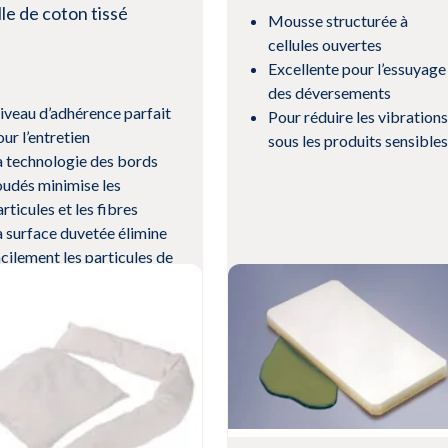
lle de coton tissé
Mousse structurée à
cellules ouvertes
Excellente pour l’essuyage
des déversements
iveau d’adhérence parfait
Pour réduire les vibrations
ur l’entretien
sous les produits sensibles
a technologie des bords
oudés minimise les
rticules et les fibres
a surface duvetée élimine
acilement les particules de
aleté
Voir le produit
r le produit