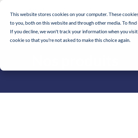
Accueil
Certificats
Fiches de données de sé
This website stores cookies on your computer. These cookies
to you, both on this website and through other media. To find
If you decline, we won't track your information when you visit 
cookie so that you're not asked to make this choice again.
Nos produits