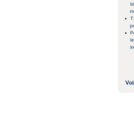
b
m
T
p
P
l
i
Voi