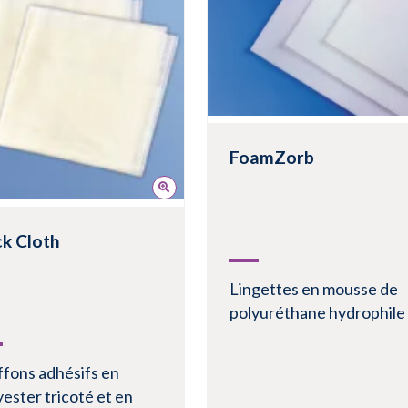
r le produit
Voir le produit
FoamZorb
k Cloth
Lingettes en mousse de
polyuréthane hydrophile
ffons adhésifs en
yester tricoté et en