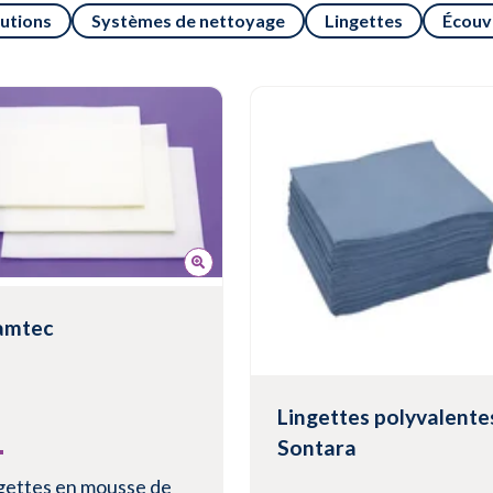
lutions
Systèmes de nettoyage
Lingettes
Écouvi
amtec
Lingettes polyvalente
Sontara
gettes en mousse de