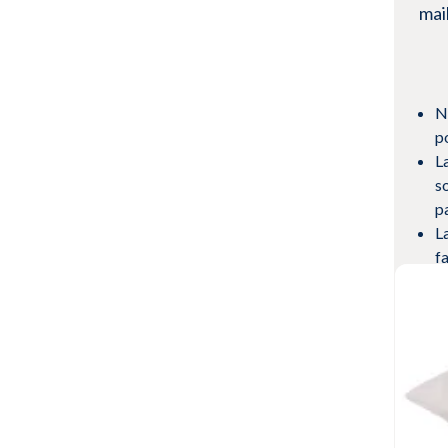
mai
N
po
L
s
pa
L
f
s
Voi