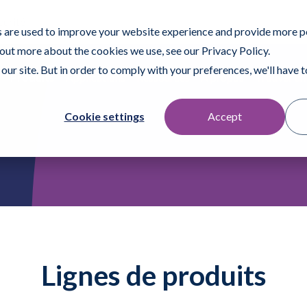
curité
 are used to improve your website experience and provide more p
 out more about the cookies we use, see our Privacy Policy.
our site. But in order to comply with your preferences, we'll have to
Produits
Applications
Ressources
À propos
Trouver un
Cookie settings
Accept
Lignes de produits