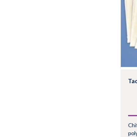
Voi
Tac
Chi
pol