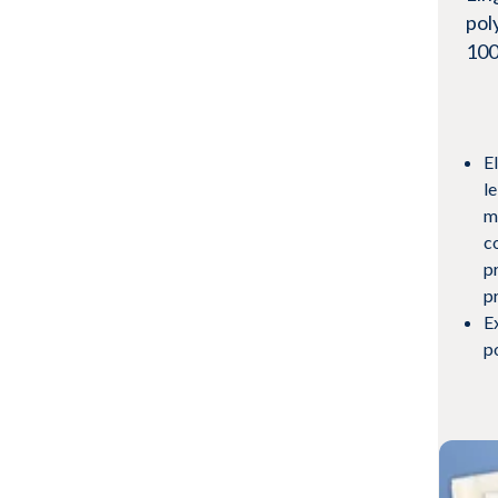
pol
Sciences animales
100
Sciences de la vie
Fabrication pharmaceutique
Microélectronique
E
Industrial Cleanrooms
l
m
c
p
p
E
p