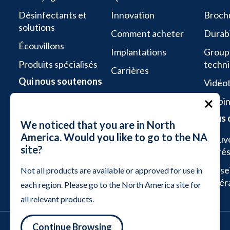
Désinfectants et
Innovation
Broch
solutions
Comment acheter
Durabi
Écouvillons
Implantations
Groupe
Produits spécialisés
techn
Carrières
Qui nous soutenons
Vidéo
Webin
Sciences de la vie
Nous 
Services aseptiques
We noticed that you are in North
America. Would you like to go to the NA
Microélectronique et
Trouv
site?
semi-conducteurs
repré
Salles blanches
Rense
Not all products are available or approved for use in
industrielles
génér
each region. Please go to the North America site for
all relevant products.
© 2026 Contec, Inc.
Continue Browsing