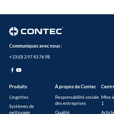
Communiquez avec nous :
+33 (0) 2 97 43 76 98
Produits
À propos de Contec
Centr
Lingettes
Responsabilité sociale
Mise à
des entreprises
1
Systèmes de
nettoyage
Qualité
Article