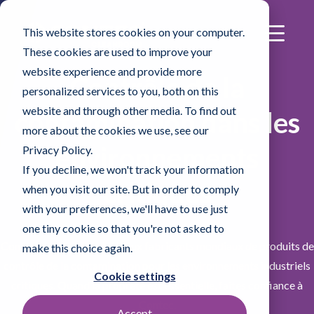
This website stores cookies on your computer.
These cookies are used to improve your
website experience and provide more
Contrôle de la
personalized services to you, both on this
website and through other media. To find out
contamination dans les
more about the cookies we use, see our
environnements
Privacy Policy.
If you decline, we won't track your information
critiques
when you visit our site. But in order to comply
with your preferences, we'll have to use just
one tiny cookie so that you're not asked to
Contec est l’un des principaux fabricants mondiaux de produits de
make this choice again.
contrôle de la contamination pour les environnements industriels
Cookie settings
critiques. Quand la propreté est essentielle, faites confiance à
Contec.
Accept